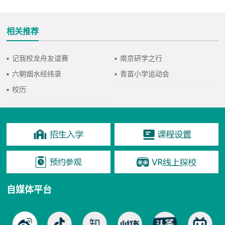
相关推荐
▪
记我校龙舟友谊赛
▪
南京研学之行
▪
六朝烟水经纬录
▪
青苗小学运动会
▪
校历
自媒体平台